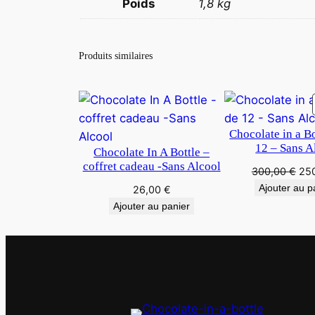
Poids
1,8 kg
Produits similaires
Chocolate in a Bo
12 – Sans A
Chocolate In A Bottle –
coffret cadeau -Sans Alcool
300,00
€
25
Ajouter au p
26,00
€
Ajouter au panier