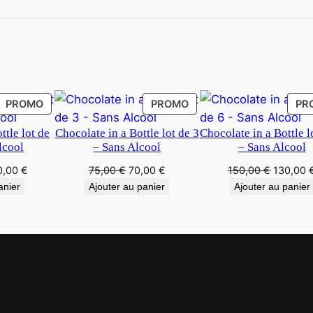
PROMO
PROMO
PR
ttle lot de
Chocolate in a Bottle lot de 3
Chocolate in a Bottle l
lcool
– Sans Alcool
– Sans Alcool
0,00
€
75,00
€
70,00
€
150,00
€
130,00
anier
Ajouter au panier
Ajouter au panier