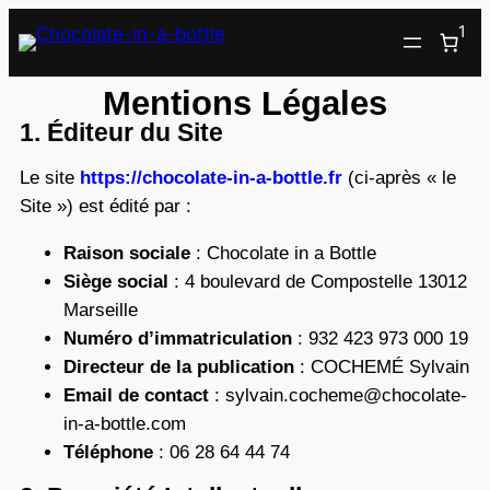
1
Mentions Légales
1. Éditeur du Site
Le site
https://chocolate-in-a-bottle.fr
(ci-après « le
Site ») est édité par :
Raison sociale
: Chocolate in a Bottle
Siège social
: 4 boulevard de Compostelle 13012
Marseille
Numéro d’immatriculation
: 932 423 973 000 19
Directeur de la publication
: COCHEMÉ Sylvain
Email de contact
: sylvain.cocheme@chocolate-
in-a-bottle.com
Téléphone
: 06 28 64 44 74