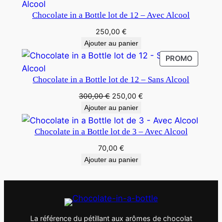
c
Chocolate in a Bottle lot de 12 – Avec Alcool
o
250,00
€
o
Ajouter au panier
l
PRODUI
PROMO
EN
Chocolate in a Bottle lot de 12 – Sans Alcool
PROMOT
Le
Le
300,00
€
250,00
€
prix
prix
Ajouter au panier
initial
actuel
était :
est :
Chocolate in a Bottle lot de 3 – Avec Alcool
300,00 €.
250,00 €.
70,00
€
Ajouter au panier
La référence du pétillant aux arômes de chocolat