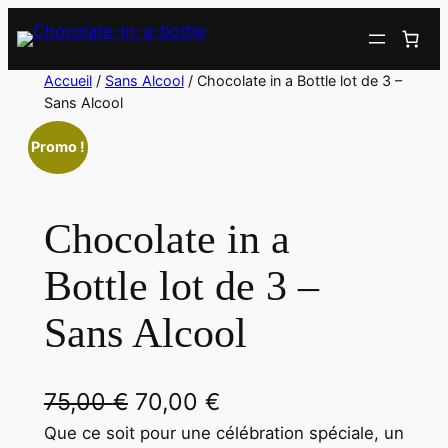
Aller
au
contenu
Accueil
/
Sans Alcool
/ Chocolate in a Bottle lot de 3 –
Sans Alcool
Promo !
Chocolate in a
Bottle lot de 3 –
Sans Alcool
L
L
75,00
€
70,00
€
e
e
Que ce soit pour une célébration spéciale, un