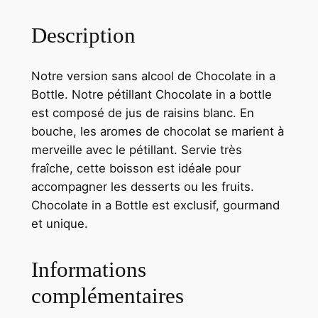
t
a
é
Description
d
i
:
e
t
7
Notre version sans alcool de Chocolate in a
C
0
Bottle. Notre pétillant Chocolate in a bottle
h
est composé de jus de raisins blanc. En
o
:
,
bouche, les aromes de chocolat se marient à
c
7
0
merveille avec le pétillant. Servie très
o
5
0
fraîche, cette boisson est idéale pour
l
accompagner les desserts ou les fruits.
a
,
Chocolate in a Bottle est exclusif, gourmand
t
0
€
et unique.
e
0
.
i
n
Informations
a
complémentaires
€
B
o