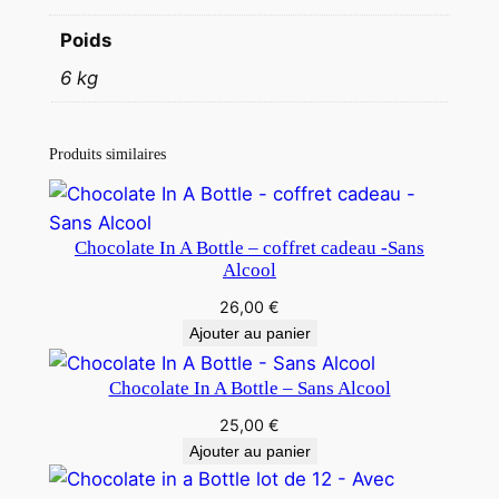
.
t
Poids
t
6 kg
l
e
l
Produits similaires
o
t
d
Chocolate In A Bottle – coffret cadeau -Sans
e
Alcool
3
26,00
€
–
Ajouter au panier
S
a
Chocolate In A Bottle – Sans Alcool
n
25,00
€
s
Ajouter au panier
A
l