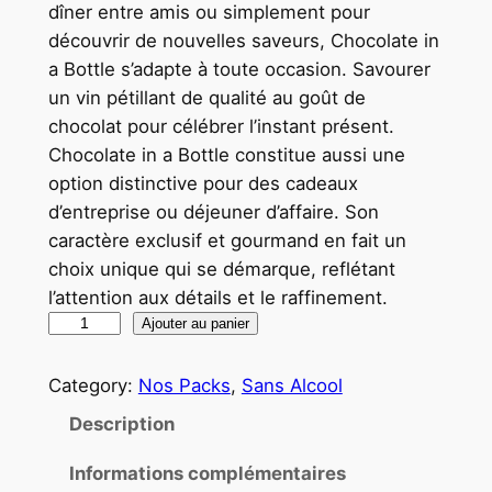
dîner entre amis ou simplement pour
p
p
découvrir de nouvelles saveurs, Chocolate in
r
r
a Bottle s’adapte à toute occasion. Savourer
un vin pétillant de qualité au goût de
i
i
chocolat pour célébrer l’instant présent.
x
x
Chocolate in a Bottle constitue aussi une
i
a
option distinctive pour des cadeaux
d’entreprise ou déjeuner d’affaire. Son
n
c
caractère exclusif et gourmand en fait un
i
t
choix unique qui se démarque, reflétant
t
u
l’attention aux détails et le raffinement.
q
Ajouter au panier
i
e
u
a
l
a
Category:
Nos Packs
, 
Sans Alcool
l
e
n
Description
t
é
s
i
Informations complémentaires
t
t